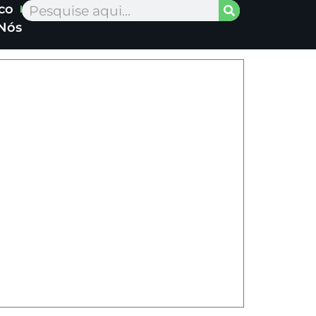
co
Pesquisar
Nós
ompleto
pelo nosso nutricionista