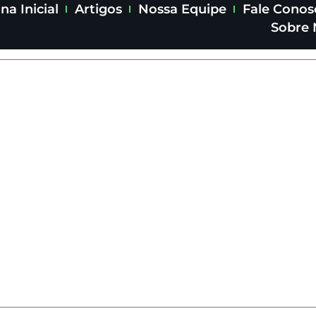
na Inicial
Artigos
Nossa Equipe
Fale Conos
Sobre 
e Saúde
na e saúde: Guia c
s
Condições específicas
Analisado 