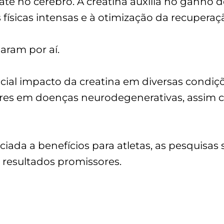
 até no cérebro. A creatina auxilia no ganho
 físicas intensas e à otimização da recupera
param por aí.
ial impacto da creatina em diversas condiçõ
etores em doenças neurodegenerativas, assim
da a benefícios para atletas, as pesquisas s
resultados promissores.