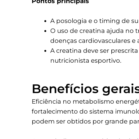
Pontos principais
A posologia e o timing de s
O uso de creatina ajuda no t
doenças cardiovasculares e 
A creatina deve ser prescri
nutricionista esportivo.
Benefícios gerai
Eficiência no metabolismo energét
fortalecimento do sistema imunoló
podem ser obtidos por grande pa