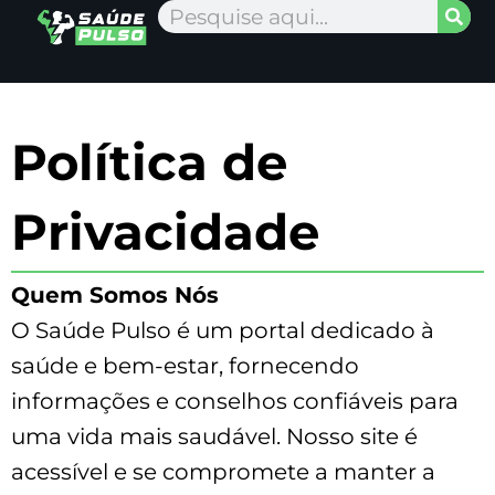
Ir
Pesquisar
para
Página Inicial
Nossa Equipe
Fale Conosco
Sobre Nós
o
conteúdo
Política de
Privacidade
Quem Somos Nós
O Saúde Pulso é um portal dedicado à
saúde e bem-estar, fornecendo
informações e conselhos confiáveis para
uma vida mais saudável. Nosso site é
acessível e se compromete a manter a