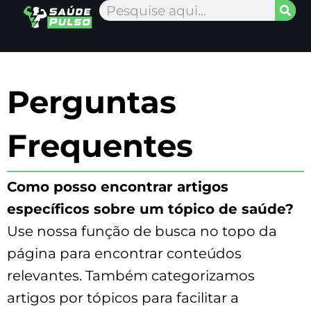
Ir
Pesquisar
para
Página Inicial
Nossa Equipe
Fale Conosco
Sobre Nós
o
conteúdo
Perguntas
Frequentes
Como posso encontrar artigos
específicos sobre um tópico de saúde?
Use nossa função de busca no topo da
página para encontrar conteúdos
relevantes. Também categorizamos
artigos por tópicos para facilitar a