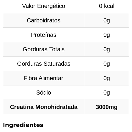
Valor Energético
0 kcal
Carboidratos
0g
Proteínas
0g
Gorduras Totais
0g
Gorduras Saturadas
0g
Fibra Alimentar
0g
Sódio
0g
Creatina Monohidratada
3000mg
Ingredientes