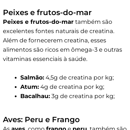
Peixes e frutos-do-mar
Peixes e frutos-do-mar
também são
excelentes fontes naturais de creatina.
Além de fornecerem creatina, esses
alimentos são ricos em ômega-3 e outras
vitaminas essenciais à saúde.
Salmão:
4,5g de creatina por kg;
Atum:
4g de creatina por kg;
Bacalhau:
3g de creatina por kg;
Aves: Peru e Frango
As
aves
, como
frango
e
peru
, também são