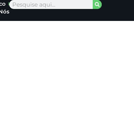
co
Pesquisar
Nós
 completa do