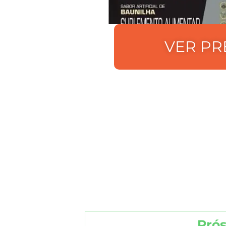
VER PR
Pró