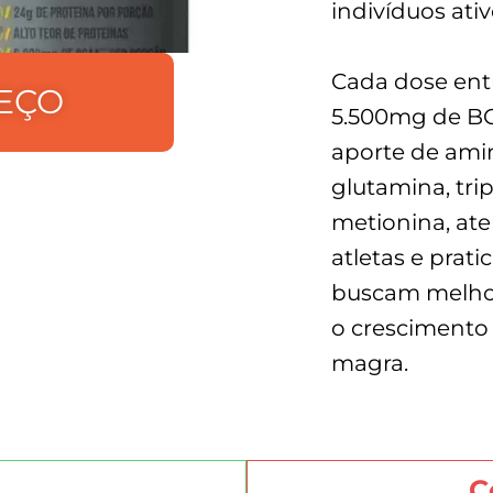
indivíduos ativ
Cada dose ent
EÇO
5.500mg de BC
aporte de ami
glutamina, tri
metionina, at
atletas e prati
buscam melhor
o crescimento
magra.
s
C