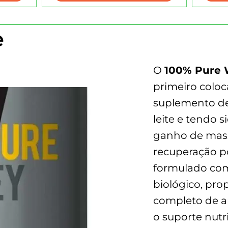
e
O
100% Pure 
primeiro coloc
suplemento de
leite e tendo s
ganho de mass
recuperação p
formulado com 
biológico, pro
completo de a
o suporte nutri