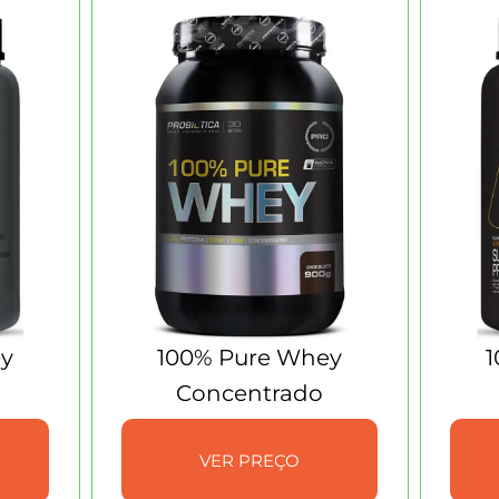
ey
100% Pure Whey
1
Concentrado
VER PREÇO