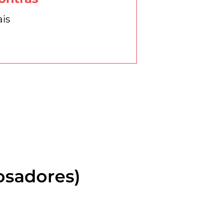
ais
osadores)