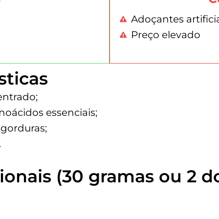
Adoçantes artifici
Preço elevado
sticas
ntrado;
oácidos essenciais;
 gorduras;
.
ionais (30 gramas ou 2 d