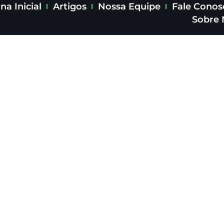
na Inicial
Artigos
Nossa Equipe
Fale Conos
Sobre 
iews
Probiótica
tica é bom? Review
suplemento